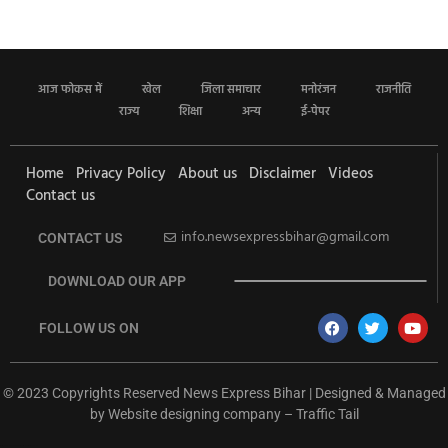
आज फोकस में
खेल
जिला समाचार
मनोरंजन
राजनीति
राज्य
शिक्षा
अन्य
ई-पेपर
Home
Privacy Policy
About us
Disclaimer
Videos
Contact us
info.newsexpressbihar@gmail.com
CONTACT US
DOWNLOAD OUR APP
FOLLOW US ON
© 2023 Copyrights Reserved News Express Bihar | Designed & Managed
by
Website designing company
–
Traffic Tail
rketing Hack4U
Ask Daman
Earn Yatra
7k Network
Buzz4Ai