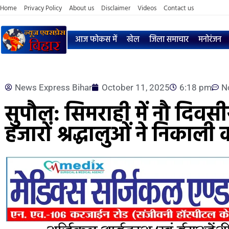
Home
Privacy Policy
About us
Disclaimer
Videos
Contact us
आज फोकस में
खेल
जिला समाचार
मनोरंजन
News Express Bihar
October 11, 2025
6:18 pm
N
सुपौल: सिमराही में नौ दिवसी
हजारों श्रद्धालुओं ने निकाली