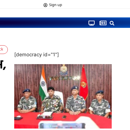
Sign up
ck
[democracy id="1"]
भ,