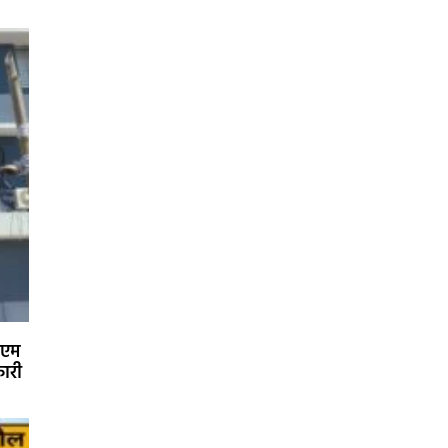
ीएम
कारी