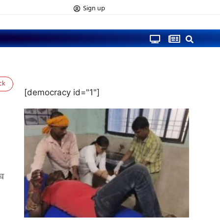
Sign up
ck
[democracy id="1"]
मच