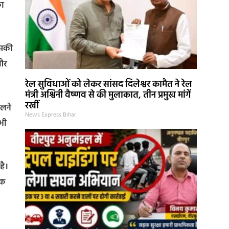
का
उसकी
 और
रेल सुविधाओं को लेकर सांसद दिलेश्वर कामैत ने रेल
मंत्री अश्विनी वैष्णव से की मुलाकात, तीन प्रमुख मांगें
रखीं
िलने
News Express Bihar
भी
है।
िक