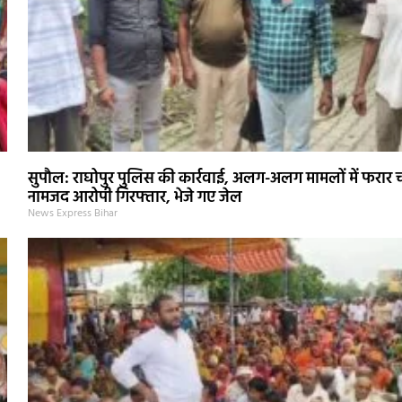
सुपौल: राघोपुर पुलिस की कार्रवाई, अलग-अलग मामलों में फरार 
नामजद आरोपी गिरफ्तार, भेजे गए जेल
News Express Bihar