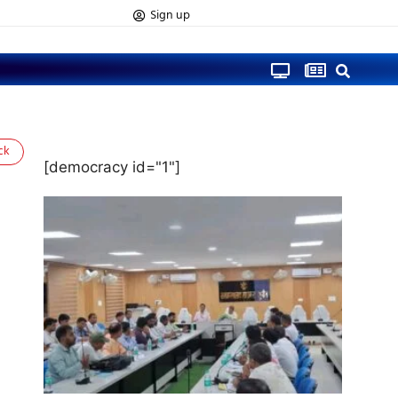
Sign up
ck
[democracy id="1"]