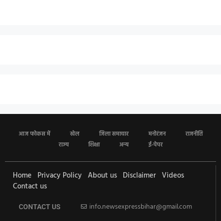
आज फोकस में
खेल
जिला समाचार
मनोरंजन
राजनीति
राज्य
शिक्षा
अन्य
ई-पेपर
Home
Privacy Policy
About us
Disclaimer
Videos
Contact us
info.newsexpressbihar@gmail.com
CONTACT US