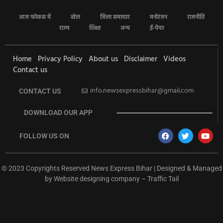
आज फोकस में
खेल
जिला समाचार
मनोरंजन
राजनीति
राज्य
शिक्षा
अन्य
ई-पेपर
Home
Privacy Policy
About us
Disclaimer
Videos
Contact us
info.newsexpressbihar@gmail.com
CONTACT US
DOWNLOAD OUR APP
FOLLOW US ON
© 2023 Copyrights Reserved News Express Bihar | Designed & Managed
by
Website designing company
–
Traffic Tail
rketing Hack4U
Ask Daman
Earn Yatra
7k Network
Buzz4Ai