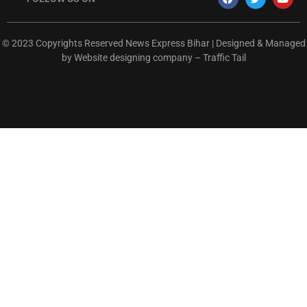
© 2023 Copyrights Reserved News Express Bihar | Designed & Managed
by
Website designing company
–
Traffic Tail
rketing Hack4U
Ask Daman
Earn Yatra
7k Network
Buzz4Ai