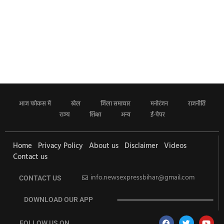
आज फोकस में
खेल
जिला समाचार
मनोरंजन
राजनीति
राज्य
शिक्षा
अन्य
ई-पेपर
Home
Privacy Policy
About us
Disclaimer
Videos
Contact us
info.newsexpressbihar@gmail.com
CONTACT US
DOWNLOAD OUR APP
FOLLOW US ON