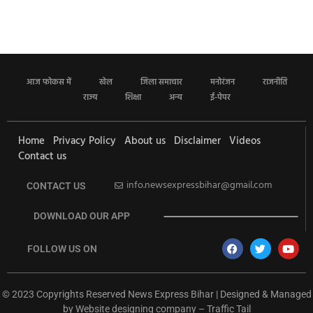
आज फोकस में
खेल
जिला समाचार
मनोरंजन
राजनीति
राज्य
शिक्षा
अन्य
ई-पेपर
Home
Privacy Policy
About us
Disclaimer
Videos
Contact us
info.newsexpressbihar@gmail.com
CONTACT US
DOWNLOAD OUR APP
FOLLOW US ON
© 2023 Copyrights Reserved News Express Bihar | Designed & Managed
by
Website designing company
–
Traffic Tail