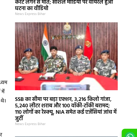
करंट लगने से मौत; सोशल मीडिया पर वायरल हुआ
घटना का वीडियो
News Express Bihar
ध्यम
में
SSB का सीमा पर बड़ा एक्शन, 3,216 किलो गांजा,
 थे।
5,240 लीटर शराब और 100 वॉकी-टॉकी बरामद;
110 लोगों का रेस्क्यू, NIA समेत कई एजेंसियां जांच में
जुटीं
News Express Bihar
र