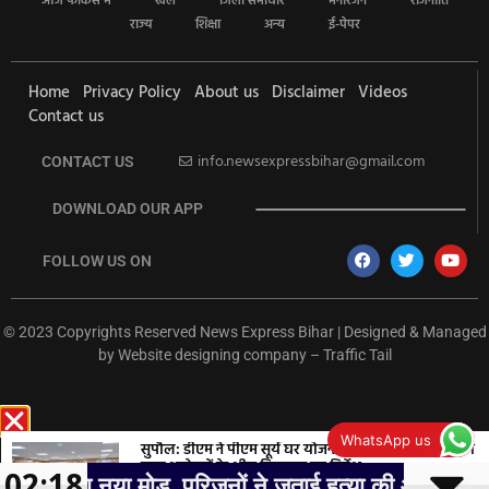
आज फोकस में
खेल
जिला समाचार
मनोरंजन
राजनीति
राज्य
शिक्षा
अन्य
ई-पेपर
Home
Privacy Policy
About us
Disclaimer
Videos
Contact us
info.newsexpressbihar@gmail.com
CONTACT US
DOWNLOAD OUR APP
FOLLOW US ON
© 2023 Copyrights Reserved News Express Bihar | Designed & Managed
by
Website designing company
–
Traffic Tail
rketing Hack4U
Ask Daman
Earn Yatra
7k Network
Buzz4Ai
WhatsApp us
सुपौल: डीएम ने पीएम सूर्य घर योजना की समीक्षा की, बैंकों को
ऋण आवेदनों के शीघ्र निष्पादन का निर्देश
02:18
नया मोड़, परिजनों ने जताई हत्या की आशंका, सांसद पप्पू यादव 