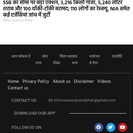
SSB का सीमा पर बड़ा एक्शन, 3,216 किलो गांजा, 5,240 लीटर
शराब और 100 वॉकी-टॉकी बरामद; 110 लोगों का रेस्क्यू, NIA समेत
कई एजेंसियां जांच में जुटीं
News Express Bihar
आज फोकस में
खेल
जिला समाचार
मनोरंजन
राजनीति
राज्य
शिक्षा
अन्य
ई-पेपर
Home
Privacy Policy
About us
Disclaimer
Videos
Contact us
info.newsexpressbihar@gmail.com
CONTACT US
DOWNLOAD OUR APP
FOLLOW US ON