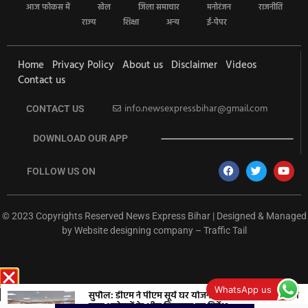
आज फोकस में
खेल
जिला समाचार
मनोरंजन
राजनीति
राज्य
शिक्षा
अन्य
ई-पेपर
Home
Privacy Policy
About us
Disclaimer
Videos
Contact us
info.newsexpressbihar@gmail.com
CONTACT US
DOWNLOAD OUR APP
FOLLOW US ON
© 2023 Copyrights Reserved News Express Bihar | Designed & Managed
by
Website designing company
–
Traffic Tail
rketing Hack4U
Ask Daman
Earn Yatra
7k Network
Buzz4Ai
WhatsApp us
सुपौल: डीएम ने पीएम सूर्य घर योजना की समीक्षा की, बैंकों को
ऋण आवेदनों के शीघ्र निष्पादन का निर्देश