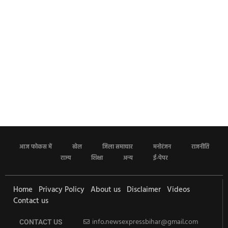
आज फोकस में
खेल
जिला समाचार
मनोरंजन
राजनीति
राज्य
शिक्षा
अन्य
ई-पेपर
Home
Privacy Policy
About us
Disclaimer
Videos
Contact us
info.newsexpressbihar@gmail.com
CONTACT US