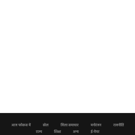
आज फोकस में
खेल
जिला समाचार
मनोरंजन
राजनीति
राज्य
शिक्षा
अन्य
ई-पेपर