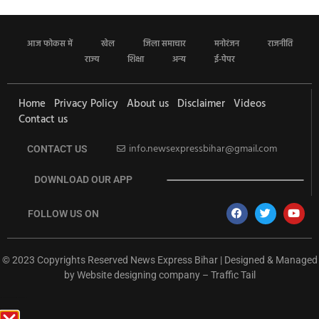
आज फोकस में
खेल
जिला समाचार
मनोरंजन
राजनीति
राज्य
शिक्षा
अन्य
ई-पेपर
Home
Privacy Policy
About us
Disclaimer
Videos
Contact us
info.newsexpressbihar@gmail.com
CONTACT US
DOWNLOAD OUR APP
FOLLOW US ON
© 2023 Copyrights Reserved News Express Bihar | Designed & Managed
by
Website designing company
–
Traffic Tail
rketing Hack4U
Ask Daman
Earn Yatra
7k Network
Buzz4Ai