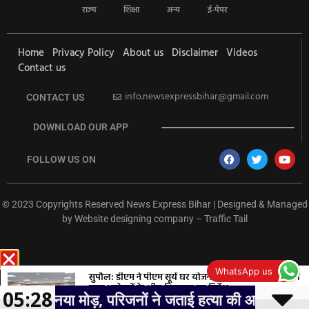
राज्य
शिक्षा
अन्य
ई-पेपर
Home
Privacy Policy
About us
Disclaimer
Videos
Contact us
info.newsexpressbihar@gmail.com
CONTACT US
DOWNLOAD OUR APP
FOLLOW US ON
© 2023 Copyrights Reserved News Express Bihar | Designed & Managed
by
Website designing company
–
Traffic Tail
rketing Hack4U
Ask Daman
Earn Yatra
7k Network
Buzz4Ai
WhatsApp us
सुपौल: डीएम ने पीएम सूर्य घर योजना की समीक्षा की, बैंकों को
ऋण आवेदनों के शीघ्र निष्पादन का निर्देश
05:28
मोड़, परिजनों ने जताई हत्या की आशंका, सांसद पप्पू यादव ने की