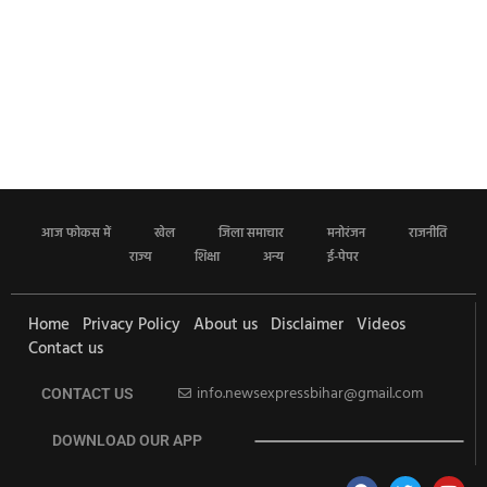
आज फोकस में
खेल
जिला समाचार
मनोरंजन
राजनीति
राज्य
शिक्षा
अन्य
ई-पेपर
Home
Privacy Policy
About us
Disclaimer
Videos
Contact us
info.newsexpressbihar@gmail.com
CONTACT US
DOWNLOAD OUR APP