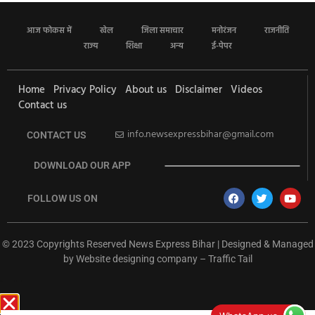
आज फोकस में
खेल
जिला समाचार
मनोरंजन
राजनीति
राज्य
शिक्षा
अन्य
ई-पेपर
Home
Privacy Policy
About us
Disclaimer
Videos
Contact us
info.newsexpressbihar@gmail.com
CONTACT US
DOWNLOAD OUR APP
FOLLOW US ON
© 2023 Copyrights Reserved News Express Bihar | Designed & Managed
by
Website designing company
–
Traffic Tail
rketing Hack4U
Ask Daman
Earn Yatra
7k Network
Buzz4Ai