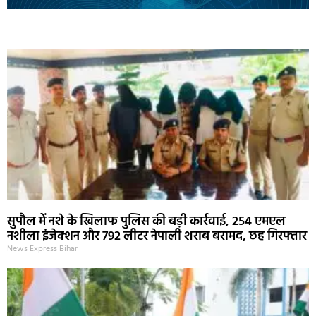
Marketing Hack4U
Ask Daman
Earn Yatra
7k Network
Buzz4Ai
सुपौल में नशे के खिलाफ पुलिस की बड़ी कार्रवाई, 254 एमएल
नशीला इंजेक्शन और 792 लीटर नेपाली शराब बरामद, छह गिरफ्तार
News Express Bihar