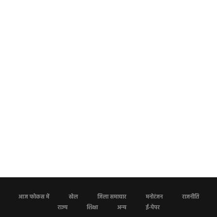
आज फोकस में
खेल
जिला समाचार
मनोरंजन
राजनीति
राज्य
शिक्षा
अन्य
ई-पेपर