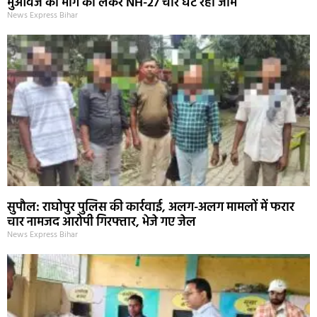
मुआवजे की मांग को लेकर NH-27 चार घंटे रहा जाम
News Express Bihar
सुपौल: राघोपुर पुलिस की कार्रवाई, अलग-अलग मामलों में फरार
चार नामजद आरोपी गिरफ्तार, भेजे गए जेल
News Express Bihar