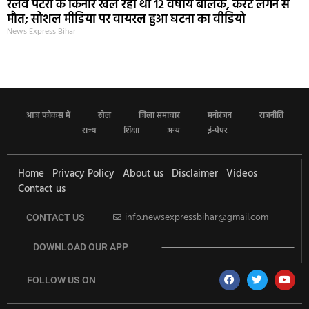
रेलवे पटरी के किनारे खेल रहा था 12 वर्षीय बालक, करंट लगने से
मौत; सोशल मीडिया पर वायरल हुआ घटना का वीडियो
News Express Bihar
आज फोकस में
खेल
जिला समाचार
मनोरंजन
राजनीति
राज्य
शिक्षा
अन्य
ई-पेपर
Home
Privacy Policy
About us
Disclaimer
Videos
Contact us
info.newsexpressbihar@gmail.com
CONTACT US
DOWNLOAD OUR APP
FOLLOW US ON