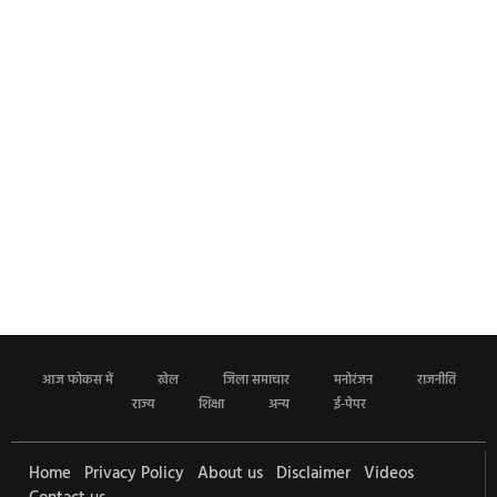
आज फोकस में
खेल
जिला समाचार
मनोरंजन
राजनीति
राज्य
शिक्षा
अन्य
ई-पेपर
Home
Privacy Policy
About us
Disclaimer
Videos