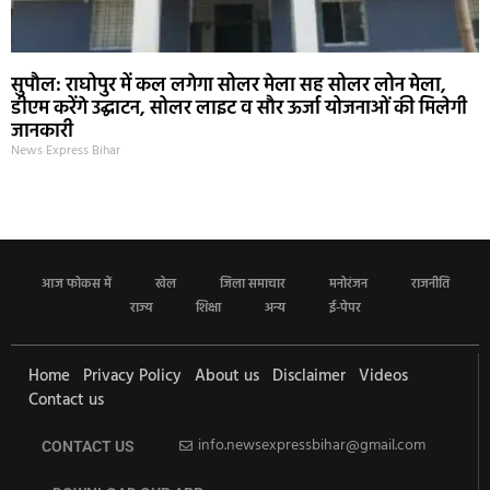
सुपौल: राघोपुर में कल लगेगा सोलर मेला सह सोलर लोन मेला,
डीएम करेंगे उद्घाटन, सोलर लाइट व सौर ऊर्जा योजनाओं की मिलेगी
जानकारी
News Express Bihar
आज फोकस में
खेल
जिला समाचार
मनोरंजन
राजनीति
राज्य
शिक्षा
अन्य
ई-पेपर
Home
Privacy Policy
About us
Disclaimer
Videos
Contact us
info.newsexpressbihar@gmail.com
CONTACT US