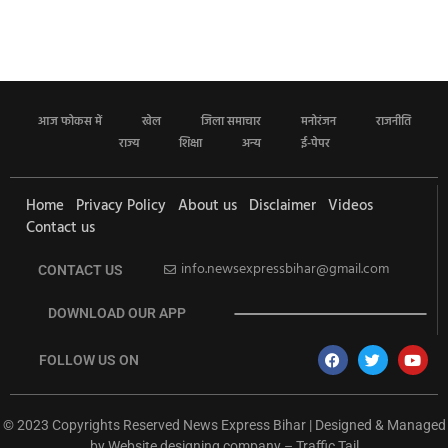
आज फोकस में
खेल
जिला समाचार
मनोरंजन
राजनीति
राज्य
शिक्षा
अन्य
ई-पेपर
Home
Privacy Policy
About us
Disclaimer
Videos
Contact us
info.newsexpressbihar@gmail.com
CONTACT US
DOWNLOAD OUR APP
FOLLOW US ON
© 2023 Copyrights Reserved News Express Bihar | Designed & Managed
by
Website designing company
–
Traffic Tail