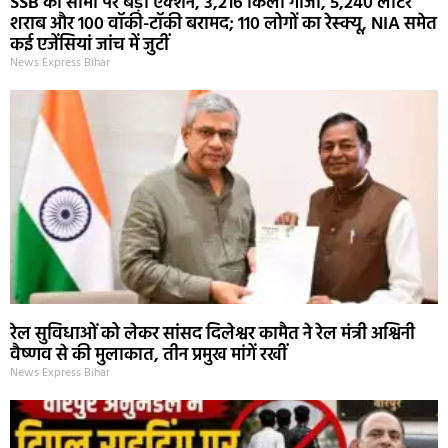
SSB का सीमा पर बड़ा एक्शन, 3,216 किलो गांजा, 5,240 लीटर
शराब और 100 वॉकी-टॉकी बरामद; 110 लोगों का रेस्क्यू, NIA समेत
कई एजेंसियां जांच में जुटीं
News Express Bihar
रेल सुविधाओं को लेकर सांसद दिलेश्वर कामैत ने रेल मंत्री अश्विनी
वैष्णव से की मुलाकात, तीन प्रमुख मांगें रखीं
News Express Bihar