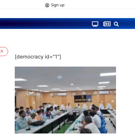
Sign up
ck
[democracy id="1"]