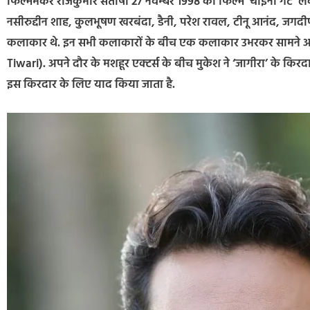
फिल्ममेकर राजकुमार संतोषी 27 नवम्बर 1998 को फिल्म ‘चाइना गेट’ ले
नसीरु​द्दीन शाह, कुलभूषण खरबंदा, डैनी, परेश रावल, टीनू आनंद, जग
कलाकार थे. इन सभी कलाकारों के बीच एक कलाकार उभरकर सामने आ
Tiwari). अपने दौर के मशहूर एक्टर्स के बीच मुकेश ने ‘जागीरा’ के किरद
इस किरदार के लिए याद किया जाता है.