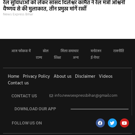
रेल सुविधाओं को लेकर सांसद दिलेश्वर कामैत ने रेल मंत्री अश्विनी
वैष्णव से की मुलाकात, तीन प्रमुख मांगें रखीं
News Express Bihar
आज फोकस में
खेल
जिला समाचार
मनोरंजन
राजनीति
राज्य
शिक्षा
अन्य
ई-पेपर
Home
Privacy Policy
About us
Disclaimer
Videos
Contact us
info.newsexpressbihar@gmail.com
CONTACT US
DOWNLOAD OUR APP
FOLLOW US ON