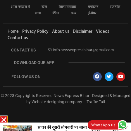
आज फोकस में
खेल
जिला समाचार
मनोरंजन
राजनीति
राज्य
शिक्षा
अन्य
ई-पेपर
Home
Privacy Policy
About us
Disclaimer
Videos
Contact us
info.newsexpressbihar@gmail.com
CONTACT US
DOWNLOAD OUR APP
FOLLOW US ON
© 2023 Copyrights Reserved News Express Bihar | Designed & Managed
by
Website designing company
–
Traffic Tail
rketing Hack4U
Ask Daman
Earn Yatra
7k Network
Buzz4Ai
WhatsApp us
सावन की दूसरी सोमवारी पर बाबा भीमशंकर के दरबार में उमड़ा