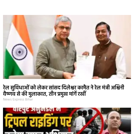
Marketing Hack4U
Ask Daman
Earn Yatra
7k Network
Buzz4Ai
रेल सुविधाओं को लेकर सांसद दिलेश्वर कामैत ने रेल मंत्री अश्विनी
वैष्णव से की मुलाकात, तीन प्रमुख मांगें रखीं
News Express Bihar