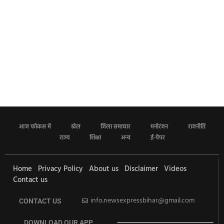
आज फोकस में
खेल
जिला समाचार
मनोरंजन
राजनीति
राज्य
शिक्षा
अन्य
ई-पेपर
Home
Privacy Policy
About us
Disclaimer
Videos
Contact us
info.newsexpressbihar@gmail.com
CONTACT US
DOWNLOAD OUR APP