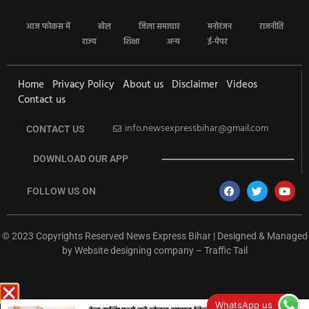
आज फोकस में
खेल
जिला समाचार
मनोरंजन
राजनीति
राज्य
शिक्षा
अन्य
ई-पेपर
Home
Privacy Policy
About us
Disclaimer
Videos
Contact us
info.newsexpressbihar@gmail.com
CONTACT US
DOWNLOAD OUR APP
FOLLOW US ON
© 2023 Copyrights Reserved News Express Bihar | Designed & Managed
by
Website designing company
–
Traffic Tail
rketing Hack4U
Ask Daman
Earn Yatra
7k Network
Buzz4Ai
WhatsApp us