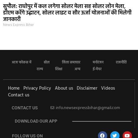
सुपौल: राघोपुर में कल लगेगा सोलर मेला सह सोलर लोन मेला,
डीएम करेंगे उद्घाटन, सोलर लाइट व सौर ऊर्जा योजनाओं की मिलेगी
जानकारी
News Express Bihar
आज फोकस में
खेल
जिला समाचार
मनोरंजन
राजनीति
राज्य
शिक्षा
अन्य
ई-पेपर
Home
Privacy Policy
About us
Disclaimer
Videos
Contact us
info.newsexpressbihar@gmail.com
CONTACT US
DOWNLOAD OUR APP
FOLLOW US ON