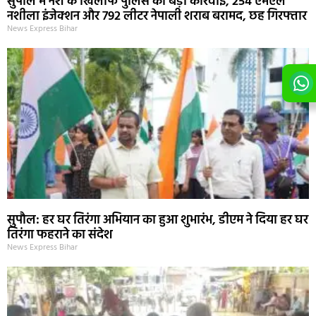
सुपौल में नशे के खिलाफ पुलिस की बड़ी कार्रवाई, 254 एमएल
नशीला इंजेक्शन और 792 लीटर नेपाली शराब बरामद, छह गिरफ्तार
News Express Bihar
सुपौल: हर घर तिरंगा अभियान का हुआ शुभारंभ, डीएम ने दिया हर घर
तिरंगा फहराने का संदेश
News Express Bihar