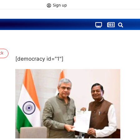
Sign up
ck
[democracy id="1"]