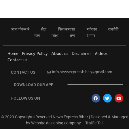
आज फोकस में
खेल
जिला समाचार
मनोरंजन
राजनीति
राज्य
शिक्षा
अन्य
ई-पेपर
Home
Privacy Policy
About us
Disclaimer
Videos
Contact us
info.newsexpressbihar@gmail.com
CONTACT US
DOWNLOAD OUR APP
FOLLOW US ON
© 2023 Copyrights Reserved News Express Bihar | Designed & Managed
by
Website designing company
–
Traffic Tail