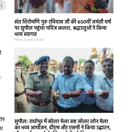
संत शिरोमणि गुरु रविदास जी की 650वीं जयंती वर्ष
पर सुपौल पहुंचा पवित्र कलश, श्रद्धालुओं ने किया
भव्य स्वागत
News Express Bihar
ी
ी
ंने
सुपौल: राघोपुर में सोलर मेला सह सोलर लोन मेला
का भव्य आयोजन, डीएम और एसपी ने किया उद्घाटन,
और