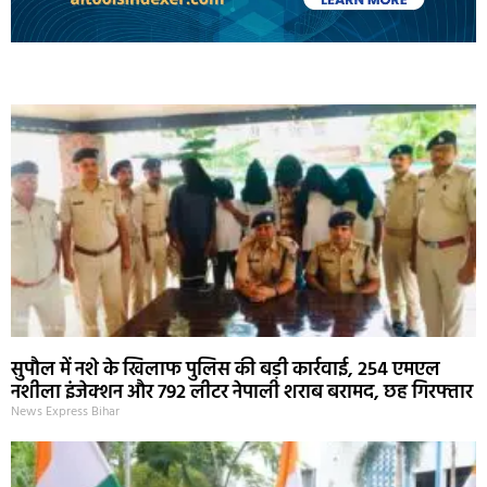
Marketing Hack4U
Ask Daman
Earn Yatra
7k Network
Buzz4Ai
सुपौल में नशे के खिलाफ पुलिस की बड़ी कार्रवाई, 254 एमएल
नशीला इंजेक्शन और 792 लीटर नेपाली शराब बरामद, छह गिरफ्तार
News Express Bihar