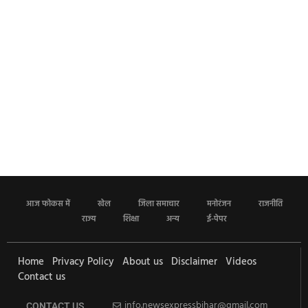
आज फोकस में
खेल
जिला समाचार
मनोरंजन
राजनीति
राज्य
शिक्षा
अन्य
ई-पेपर
Home
Privacy Policy
About us
Disclaimer
Videos
Contact us
info.newsexpressbihar@gmail.com
CONTACT US