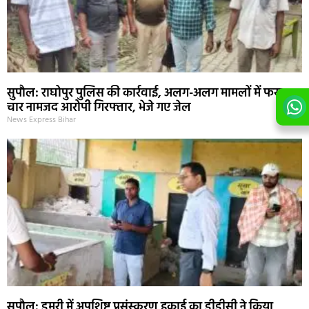
सुपौल: राघोपुर पुलिस की कार्रवाई, अलग-अलग मामलों में फरार
चार नामजद आरोपी गिरफ्तार, भेजे गए जेल
News Express Bihar
सुपौल: डुमरी में अपशिष्ट प्रसंस्करण इकाई का डीडीसी ने किया