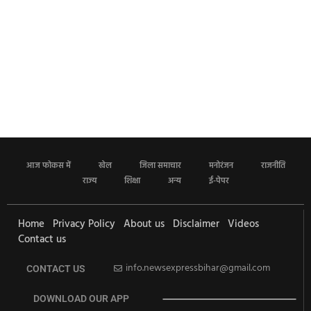
आज फोकस में
खेल
जिला समाचार
मनोरंजन
राजनीति
राज्य
शिक्षा
अन्य
ई-पेपर
Home
Privacy Policy
About us
Disclaimer
Videos
Contact us
info.newsexpressbihar@gmail.com
CONTACT US
DOWNLOAD OUR APP